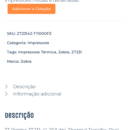
impressões nítidas e detalhadas.
Adicionar a Cotação
SKU:
ZT23142-T11000FZ
Categoria:
Impressora
Tags:
Impressora Térmica
,
Zebra
,
ZT231
Marca:
Zebra
Descrição
Informação adicional
Descrição
TT Printer ZT231; 4″, 203 dpi, Thermal Transfer, Peel,