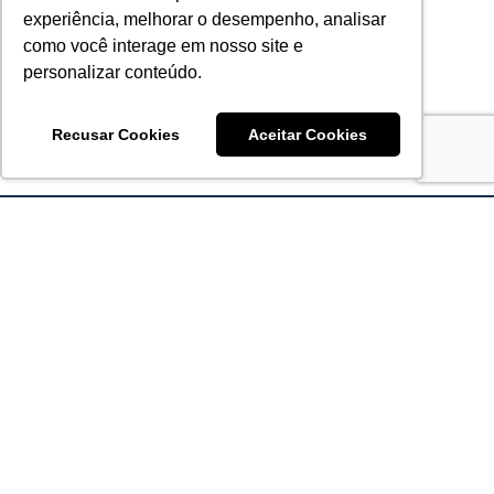
experiência, melhorar o desempenho, analisar
como você interage em nosso site e
personalizar conteúdo.
Recusar Cookies
Aceitar Cookies
Acronsoft Soluções em Software & Hardware é uma empresa
que já nasceu grande nos objetivos e na qualidade dos
produtos e serviços que oferece.