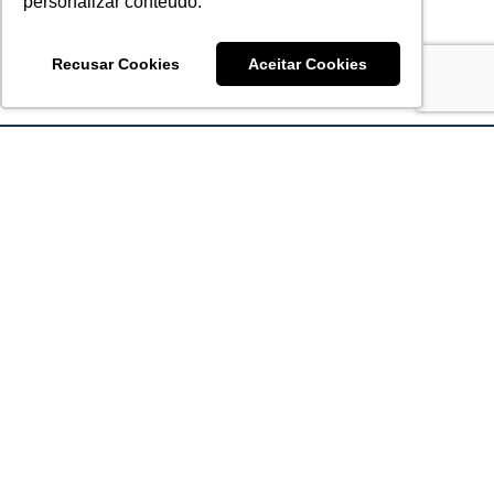
personalizar conteúdo.
Recusar Cookies
Aceitar Cookies
Acronsoft Soluções em Software & Hardware é uma empresa
que já nasceu grande nos objetivos e na qualidade dos
produtos e serviços que oferece.
FALE CONOSCO
contato@acronsoft.com.br
Mon-Fri