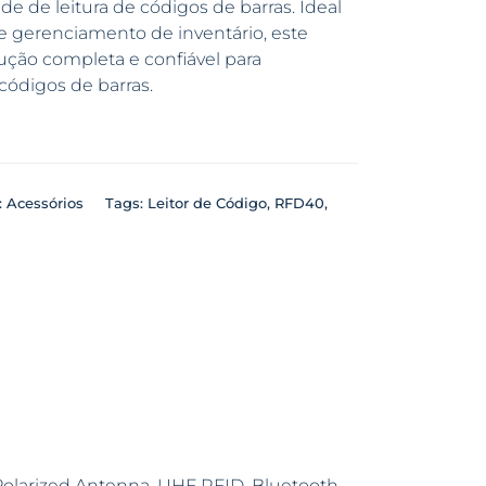
e de leitura de códigos de barras. Ideal
 e gerenciamento de inventário, este
lução completa e confiável para
 códigos de barras.
:
Acessórios
Tags:
Leitor de Código
,
RFD40
,
olarized Antenna, UHF RFID, Bluetooth,