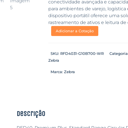
conectividade avançada e capacidad
para ambientes de varejo, logística
dispositivo portátil oferece uma so
rastreamento de ativos e leitura de
Adicionar a Cotação
SKU:
RFD4031-G10B700-WR
Categoria
Zebra
Marca:
Zebra
Descrição
RFD40, Premium Plus, Standard Range Circular P