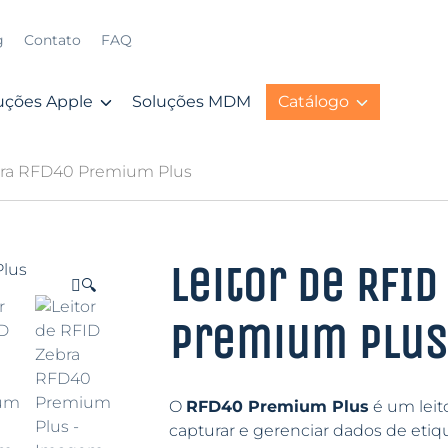
g
Contato
FAQ
uções Apple
Soluções MDM
Catálogo
ebra RFD40 Premium Plus
Leitor de RFID
🔍
Premium Plus
O
RFD40 Premium Plus
é um leit
capturar e gerenciar dados de etiq