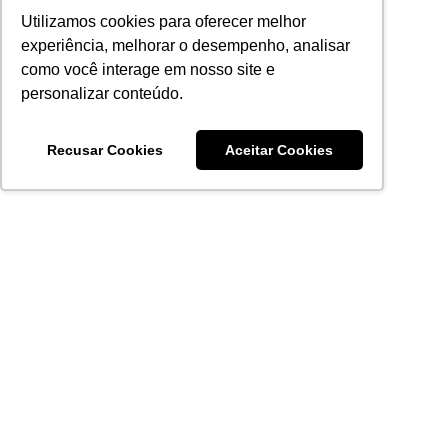
Utilizamos cookies para oferecer melhor
experiência, melhorar o desempenho, analisar
como você interage em nosso site e
personalizar conteúdo.
Recusar Cookies
Aceitar Cookies
Acronsoft Soluções em Software & Hardware é uma empresa
que já nasceu grande nos objetivos e na qualidade dos
produtos e serviços que oferece.