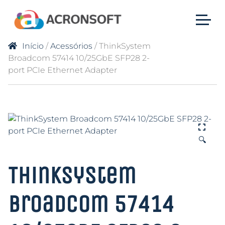
Início
/
Acessórios
/ ThinkSystem
Broadcom 57414 10/25GbE SFP28 2-
port PCIe Ethernet Adapter
🔍
ThinkSystem
Broadcom 57414