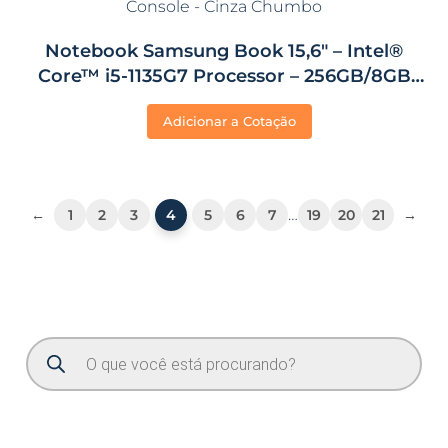
Notebook Samsung Book 15,6″ – Intel®
Core™ i5-1135G7 Processor – 256GB/8GB
RAM – Linux Console – Cinza Chumbo
Adicionar a Cotação
…
←
1
2
3
4
5
6
7
19
20
21
→