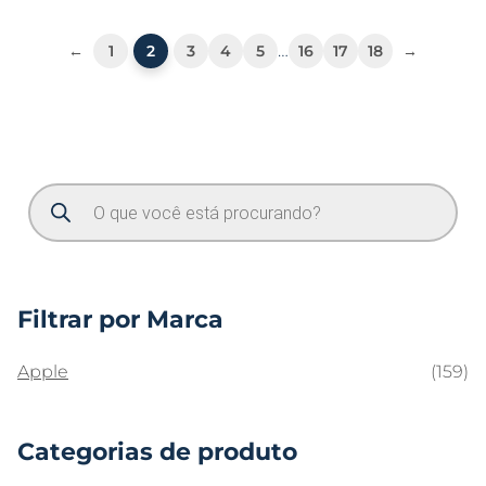
…
←
1
2
3
4
5
16
17
18
→
Filtrar por Marca
Apple
(159)
Categorias de produto