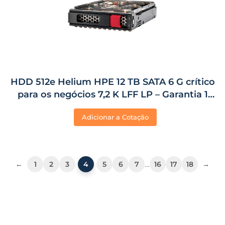
HDD 512e Helium HPE 12 TB SATA 6 G crítico
para os negócios 7,2 K LFF LP – Garantia 1
Ano
Adicionar a Cotação
…
←
1
2
3
4
5
6
7
16
17
18
→