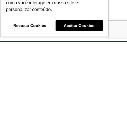
como você interage em nosso site e
personalizar conteúdo.
Recusar Cookies
Aceitar Cookies
Acronsoft Soluções em Software & Hardware é uma empresa
que já nasceu grande nos objetivos e na qualidade dos
produtos e serviços que oferece.
FALE CONOSCO