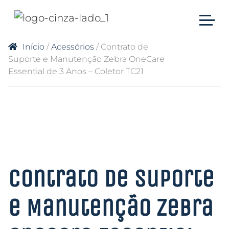
Início
/
Acessórios
/ Contrato de
Suporte e Manutenção Zebra OneCare
Essential de 3 Anos – Coletor TC21
Contrato de Suporte
e Manutenção Zebra