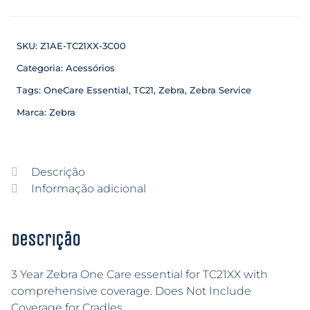
SKU:
Z1AE-TC21XX-3C00
Categoria:
Acessórios
Tags:
OneCare Essential
,
TC21
,
Zebra
,
Zebra Service
Marca:
Zebra
Descrição
Informação adicional
Descrição
3 Year Zebra One Care essential for TC21XX with
comprehensive coverage. Does Not Include
Coverage for Cradles.