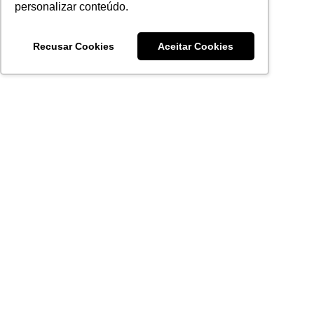
personalizar conteúdo.
Recusar Cookies
Aceitar Cookies
Acronsoft Soluções em Software & Hardware é uma empresa
que já nasceu grande nos objetivos e na qualidade dos
produtos e serviços que oferece.
FALE CONOSCO